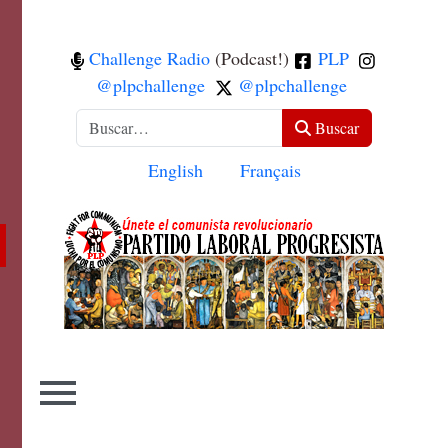
Challenge Radio
(Podcast!)
PLP
@plpchallenge
@plpchallenge
Buscar
Buscar
Seleccione su idioma
English
Français