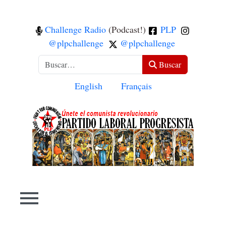
Challenge Radio
(Podcast!)
PLP
@plpchallenge
@plpchallenge
Buscar
Buscar
Seleccione su idioma
English
Français