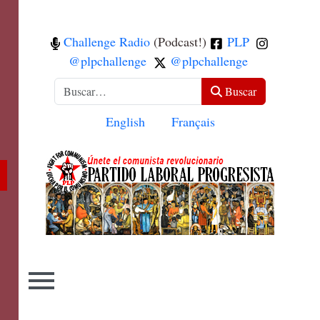
Challenge Radio
(Podcast!)
PLP
@plpchallenge
@plpchallenge
Buscar
Buscar
Seleccione su idioma
English
Français