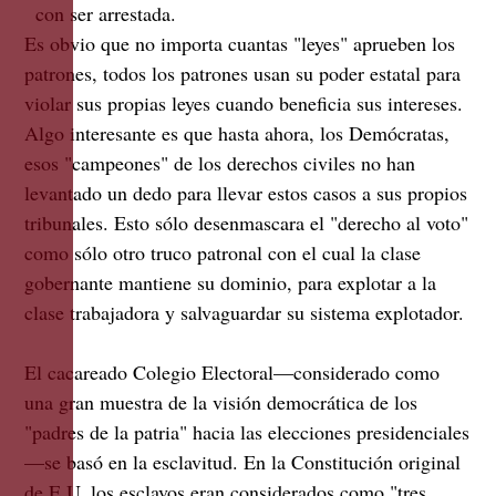
con ser arrestada.
Es obvio que no importa cuantas "leyes" aprueben los
patrones, todos los patrones usan su poder estatal para
violar sus propias leyes cuando beneficia sus intereses.
Algo interesante es que hasta ahora, los Demócratas,
esos "campeones" de los derechos civiles no han
levantado un dedo para llevar estos casos a sus propios
tribunales. Esto sólo desenmascara el "derecho al voto"
como sólo otro truco patronal con el cual la clase
gobernante mantiene su dominio, para explotar a la
clase trabajadora y salvaguardar su sistema explotador.
El cacareado Colegio Electoral—considerado como
una gran muestra de la visión democrática de los
"padres de la patria" hacia las elecciones presidenciales
—se basó en la esclavitud. En la Constitución original
de E.U. los esclavos eran considerados como "tres