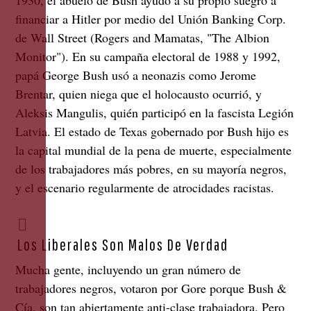
financiar a Hitler por medio del Unión Banking Corp.
de Wall Street (Rogers and Mamatas, "The Albion
Monitor"). En su campaña electoral de 1988 y 1992,
papá George Bush usó a neonazis como Jerome
Brentar, quien niega que el holocausto ocurrió, y
Aleksis Mangulis, quién participó en la fascista Legión
Latvia. El estado de Texas gobernado por Bush hijo es
la capital mundial de la pena de muerte, especialmente
de los trabajadores más pobres, en su mayoría negros,
y el escenario regularmente de atrocidades racistas.
Los Liberales Son Malos De Verdad
Mucha gente, incluyendo un gran número de
trabajadores negros, votaron por Gore porque Bush &
Cía. son tan abiertamente anti-clase trabajadora. Pero