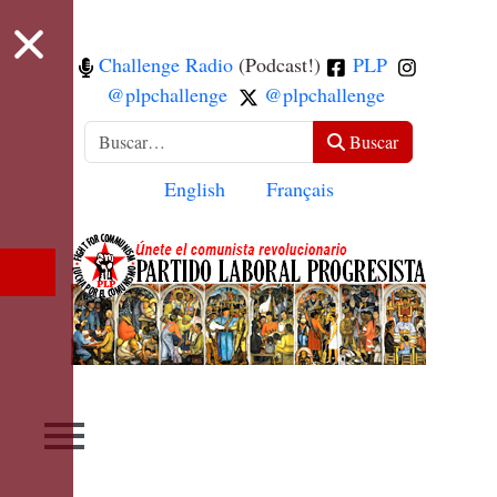
Challenge Radio
(Podcast!)
PLP
@plpchallenge
@plpchallenge
Buscar
Buscar
Seleccione su idioma
English
Français