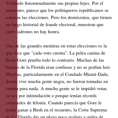
Violando fenomenalmente sus propias leyes. Por el
momento, parece que los politiqueros republicanos se
robaron las elecciones. Pero los demócratas, que tienen
un largo historial de fraude electoral, muestran que
entre ladrones no hay honra.
Una de las grandes mentiras en estas elecciones es la
que dice que "cada voto cuenta". La pelea canina de
Bush-Gore prueba todo lo contrario. Muchas de las
balotas de la Florida eran confusas y no se podían leer.
Muchas, particularmente en el Condado Miami-Dade,
donde vive mucha gente negra, no fueron tomadas en
cuenta para nada. A mucha gente se le impidió votar,
ya sea por intimidación o porque tenían récords
criminales de felonía. Cuando parecía que Gore le
podía ganar a Bush en el recuento, la Corte Suprema
de La Florida dio un plazo poco realista y miles de