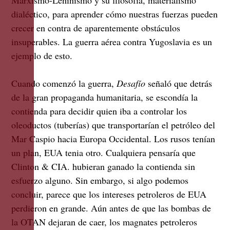
dialéctico, para aprender cómo nuestras fuerzas pueden
crecer en contra de aparentemente obstáculos
insuperables. La guerra aérea contra Yugoslavia es un
ejemplo de esto.
Cuando comenzó la guerra,
Desafío
señaló que detrás
de la gran propaganda humanitaria, se escondía la
contienda para decidir quien iba a controlar los
oleoductos (tuberías) que transportarían el petróleo del
Mar Caspio hacia Europa Occidental. Los rusos tenían
un plan, EUA tenia otro. Cualquiera pensaría que
Clinton & CIA. hubieran ganado la contienda sin
esfuerzo alguno. Sin embargo, si algo podemos
concluir, parece que los intereses petroleros de EUA
perdieron en grande. Aún antes de que las bombas de
la OTAN dejaran de caer, los magnates petroleros