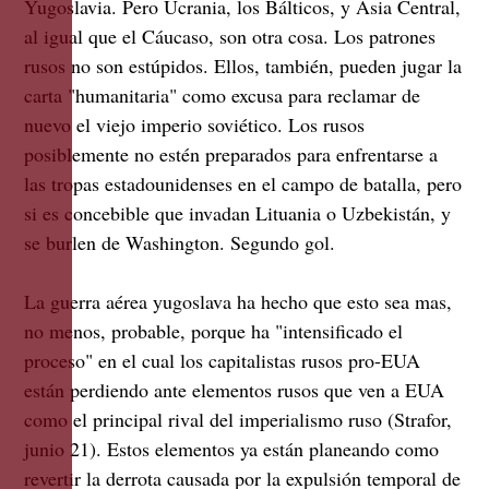
Yugoslavia. Pero Ucrania, los Bálticos, y Asia Central,
al igual que el Cáucaso, son otra cosa. Los patrones
rusos no son estúpidos. Ellos, también, pueden jugar la
carta "humanitaria" como excusa para reclamar de
nuevo el viejo imperio soviético. Los rusos
posiblemente no estén preparados para enfrentarse a
las tropas estadounidenses en el campo de batalla, pero
si es concebible que invadan Lituania o Uzbekistán, y
se burlen de Washington. Segundo gol.
La guerra aérea yugoslava ha hecho que esto sea mas,
no menos, probable, porque ha "intensificado el
proceso" en el cual los capitalistas rusos pro-EUA
están perdiendo ante elementos rusos que ven a EUA
como el principal rival del imperialismo ruso (Strafor,
junio 21). Estos elementos ya están planeando como
revertir la derrota causada por la expulsión temporal de