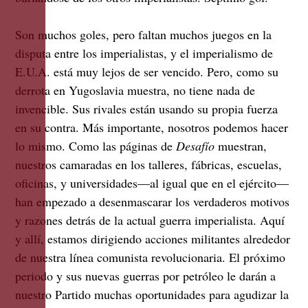
Son muchos goles, pero faltan muchos juegos en la
disputa entre los imperialistas, y el imperialismo de
E.U.A. está muy lejos de ser vencido. Pero, como su
derrota en Yugoslavia muestra, no tiene nada de
invencible. Sus rivales están usando su propia fuerza
en su contra. Más importante, nosotros podemos hacer
lo mismo. Como las páginas de
Desafío
muestran,
nuestros camaradas en los talleres, fábricas, escuelas,
oficinas, y universidades—al igual que en el ejército—
han empezado a desenmascarar los verdaderos motivos
y razones detrás de la actual guerra imperialista. Aquí
y allí, estamos dirigiendo acciones militantes alrededor
de nuestra línea comunista revolucionaria. El próximo
periodo y sus nuevas guerras por petróleo le darán a
nuestro Partido muchas oportunidades para agudizar la