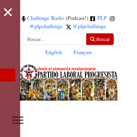
Challenge Radio
(Podcast!)
PLP
@plpchallenge
@plpchallenge
Buscar
Buscar
Seleccione su idioma
English
Français