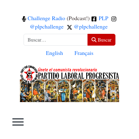
Challenge Radio
(Podcast!)
PLP
@plpchallenge
@plpchallenge
Buscar
Buscar
Seleccione su idioma
English
Français