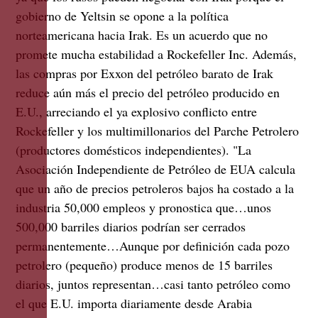
gobierno de Yeltsin se opone a la política
norteamericana hacia Irak. Es un acuerdo que no
promete mucha estabilidad a Rockefeller Inc. Además,
las compras por Exxon del petróleo barato de Irak
reduce aún más el precio del petróleo producido en
E.U., arreciando el ya explosivo conflicto entre
Rockefeller y los multimillonarios del Parche Petrolero
(productores domésticos independientes). "La
Asociación Independiente de Petróleo de EUA calcula
que un año de precios petroleros bajos ha costado a la
industria 50,000 empleos y pronostica que…unos
500,000 barriles diarios podrían ser cerrados
permanentemente…Aunque por definición cada pozo
petrolero (pequeño) produce menos de 15 barriles
diarios, juntos representan…casi tanto petróleo como
el que E.U. importa diariamente desde Arabia