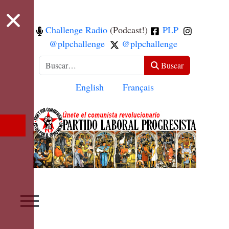
Challenge Radio
(Podcast!)
PLP
@plpchallenge
@plpchallenge
Buscar
Buscar
Seleccione su idioma
English
Français