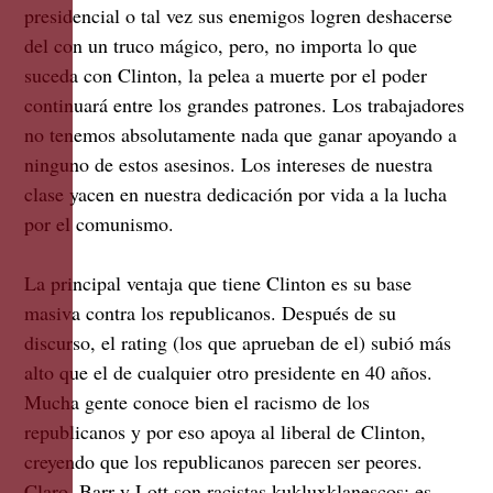
presidencial o tal vez sus enemigos logren deshacerse
del con un truco mágico, pero, no importa lo que
suceda con Clinton, la pelea a muerte por el poder
continuará entre los grandes patrones. Los trabajadores
no tenemos absolutamente nada que ganar apoyando a
ninguno de estos asesinos. Los intereses de nuestra
clase yacen en nuestra dedicación por vida a la lucha
por el comunismo.
La principal ventaja que tiene Clinton es su base
masiva contra los republicanos. Después de su
discurso, el rating (los que aprueban de el) subió más
alto que el de cualquier otro presidente en 40 años.
Mucha gente conoce bien el racismo de los
republicanos y por eso apoya al liberal de Clinton,
creyendo que los republicanos parecen ser peores.
Claro, Barr y Lott son racistas kukluxklanescos; es