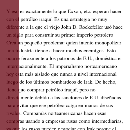
Y eso es exactamente lo que Exxon, etc. esperan hacer
con el petróleo iraquí. Es una estrategia no muy
diferente a la que el viejo John D. Rockefeller usó hace
un siglo para construir su primer imperio petrolero
Crea un pequeño problema: quien intente monopolizar
una industria tiende a hacer muchos enemigos. Esto
ocurre ferozmente a los patronos de E.U., doméstica e
internacionalmente. El imperialismo norteamericano
hoy esta más aislado que nunca a nivel internacional
luego de los últimos bombardeos de Irak. De hecho,
tiene que comprar petróleo iraquí, pero no
directamente debido a las sanciones de E.U. diseñadas
para evitar que ese petróleo caiga en manos de sus
rivales. Compañías norteamericanas hacen esas
compras usando a empresas rusas como intermediarias,
ya que los rusos pueden negociar con Irak porque el