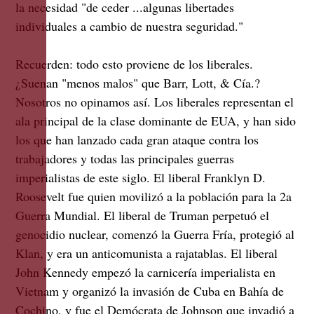
la necesidad "de ceder ...algunas libertades
individuales a cambio de nuestra seguridad."
Recuerden: todo esto proviene de los liberales.
¿Suenan "menos malos" que Barr, Lott, & Cía.?
Nosotros no opinamos así. Los liberales representan el
ala principal de la clase dominante de EUA, y han sido
los que han lanzado cada gran ataque contra los
trabajadores y todas las principales guerras
imperialistas de este siglo. El liberal Franklyn D.
Roosevelt fue quien movilizó a la población para la 2a
Guerra Mundial. El liberal de Truman perpetuó el
genocidio nuclear, comenzó la Guerra Fría, protegió al
Klan, y era un anticomunista a rajatablas. El liberal
John Kennedy empezó la carnicería imperialista en
Vietnam y organizó la invasión de Cuba en Bahía de
Cochino, y fue el Demócrata de Johnson que invadió a