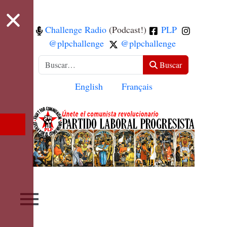
Challenge Radio
(Podcast!)
PLP
@plpchallenge
@plpchallenge
Buscar
Buscar
Seleccione su idioma
English
Français