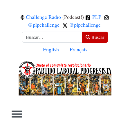
Challenge Radio
(Podcast!)
PLP
@plpchallenge
@plpchallenge
Buscar
Buscar
Seleccione su idioma
English
Français