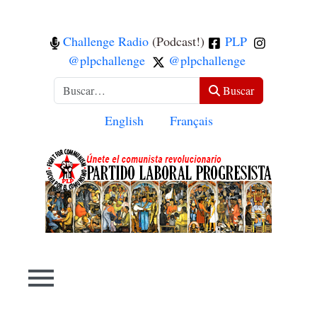
Challenge Radio
(Podcast!)
PLP
@plpchallenge
@plpchallenge
Buscar
Buscar
Seleccione su idioma
English
Français