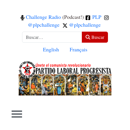
Challenge Radio
(Podcast!)
PLP
@plpchallenge
@plpchallenge
Buscar
Buscar
Seleccione su idioma
English
Français