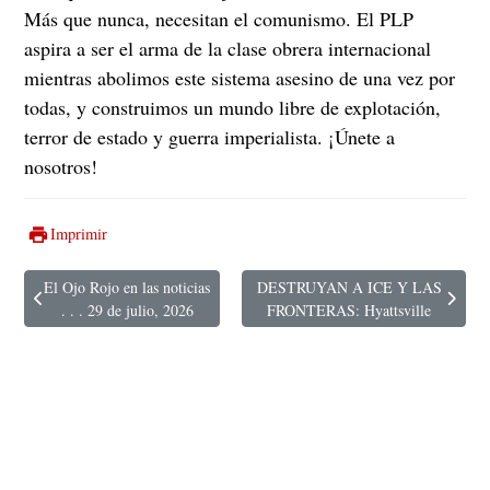
Más que nunca, necesitan el comunismo. El PLP
aspira a ser el arma de la clase obrera internacional
mientras abolimos este sistema asesino de una vez por
todas, y construimos un mundo libre de explotación,
terror de estado y guerra imperialista. ¡Únete a
nosotros!
Imprimir
El Ojo Rojo en las noticias
DESTRUYAN A ICE Y LAS
Artículo anterior: El Ojo Rojo en las noticias . . . 29 de julio, 2026
Artículo siguiente: DESTRUYAN A 
. . . 29 de julio, 2026
FRONTERAS: Hyattsville