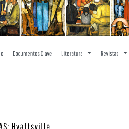
Toggle dropdown
To
io
Documentos Clave
Literatura
Revistas
S: Hyattsville