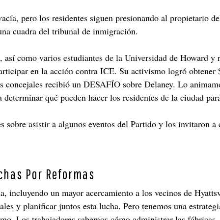
a, pero los residentes siguen presionando al propietario del 
 una cuadra del tribunal de inmigración.
así como varios estudiantes de la Universidad de Howard y re
articipar en la acción contra ICE. Su activismo logró obtener
os concejales recibió un DESAFÍO sobre Delaney. Lo animamos 
a determinar qué pueden hacer los residentes de la ciudad par
obre asistir a algunos eventos del Partido y los invitaron a c
chas Por Reformas
ha, incluyendo un mayor acercamiento a los vecinos de Hyattsv
ales y planificar juntos esta lucha. Pero tenemos una estrateg
xismo. Los trabajadores sabemos cómo administrar las fábricas, 