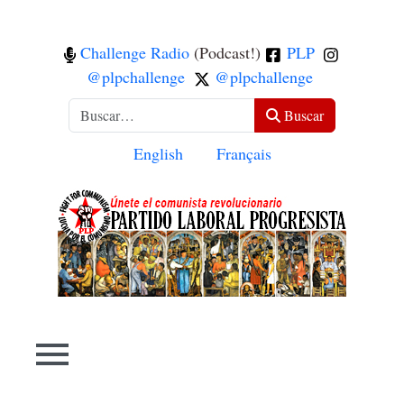
Challenge Radio
(Podcast!)
PLP
@plpchallenge
@plpchallenge
Buscar
Buscar
Seleccione su idioma
English
Français