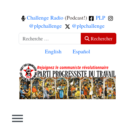
Challenge Radio
(Podcast!)
PLP
@plpchallenge
@plpchallenge
Rechercher
Rechercher
Sélectionnez votre langue
English
Español