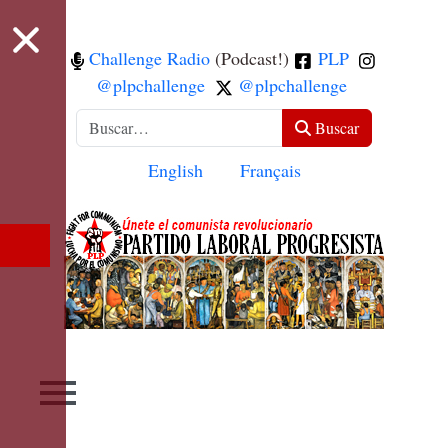
Challenge Radio
(Podcast!)
PLP
@plpchallenge
@plpchallenge
Buscar
Buscar
Seleccione su idioma
English
Français