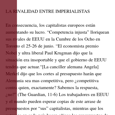
LA RIVALIDAD ENTRE IMPERIALISTAS
En consecuencia, los capitalistas europeos están
aumentando su lucro. “Competencia injusta” lloriquean
sus rivales de EEUU en la Cumbre de los Ocho en
Toronto el 25-26 de junio. “El economista premio
Nobel y ultra liberal Paul Krugman dijo que la
situación era insoportable y que el gobierno de EEUU
tendría que actuar.“[La canciller alemana Angela]
Merkel dijo que los cortes al presupuesto harán que
Alemania sea mas competitiva, pero ¿competitiva
contra quien, exactamente? Sabemos la respuesta,
¿no?” (The Guardian, 11-6) Los trabajadores en EEUU
y el mundo pueden esperar copias de este arrase de
presupuestos por “sus” capitalistas, mientras que los
patrones en cada país hacen añicos los presupuestos de