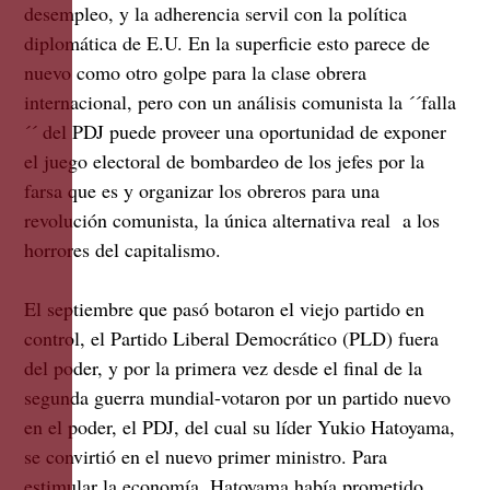
desempleo, y la adherencia servil con la política
diplomática de E.U. En la superficie esto parece de
nuevo como otro golpe para la clase obrera
internacional, pero con un análisis comunista la ´´falla
´´ del PDJ puede proveer una oportunidad de exponer
el juego electoral de bombardeo de los jefes por la
farsa que es y organizar los obreros para una
revolución comunista, la única alternativa real a los
horrores del capitalismo.
El septiembre que pasó botaron el viejo partido en
control, el Partido Liberal Democrático (PLD) fuera
del poder, y por la primera vez desde el final de la
segunda guerra mundial-votaron por un partido nuevo
en el poder, el PDJ, del cual su líder Yukio Hatoyama,
se convirtió en el nuevo primer ministro. Para
estimular la economía, Hatoyama había prometido