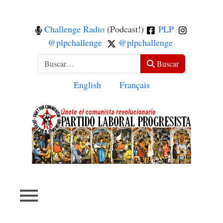
Challenge Radio
(Podcast!)
PLP
@plpchallenge
@plpchallenge
Buscar
Buscar
Seleccione su idioma
English
Français