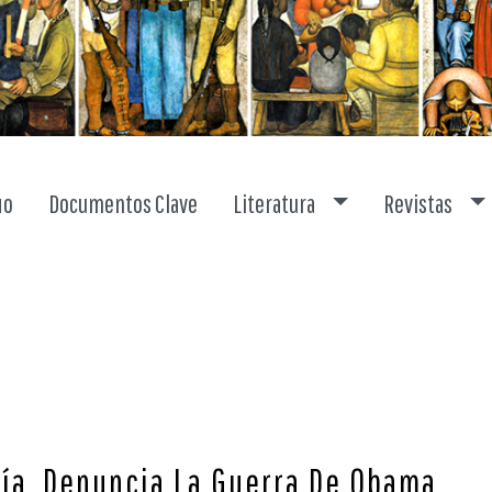
Toggle dropdown
To
io
Documentos Clave
Literatura
Revistas
 Día, Denuncia La Guerra De Obama