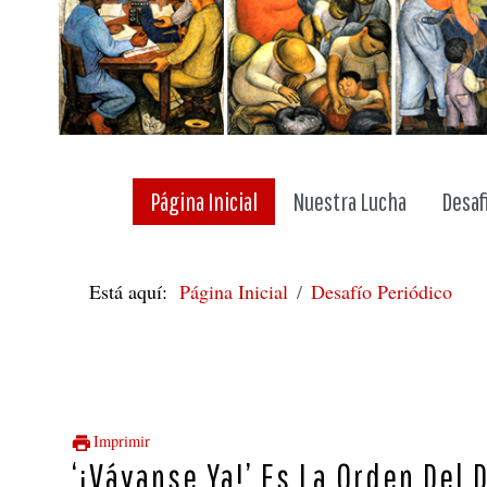
Página Inicial
Nuestra Lucha
Desaf
Está aquí:
Página Inicial
Desafío Periódico
Imprimir
‘¡Váyanse Ya!’ Es La Orden Del