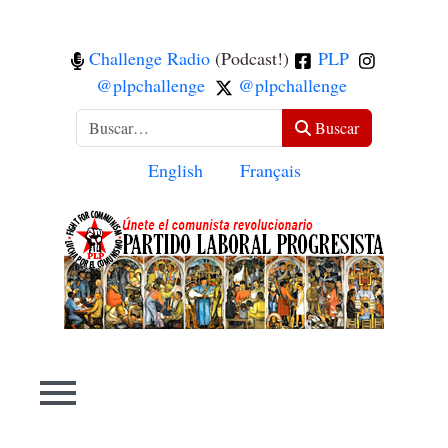
Challenge Radio
(Podcast!)
PLP
@plpchallenge
@plpchallenge
Buscar
Buscar
Seleccione su idioma
English
Français