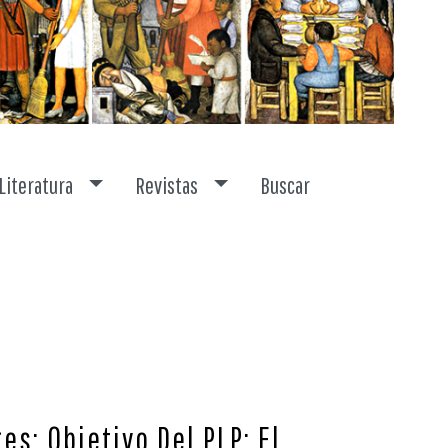
Toggle dropdown
Toggle dropdown
Literatura
Revistas
Buscar
es; Objetivo Del PLP: El