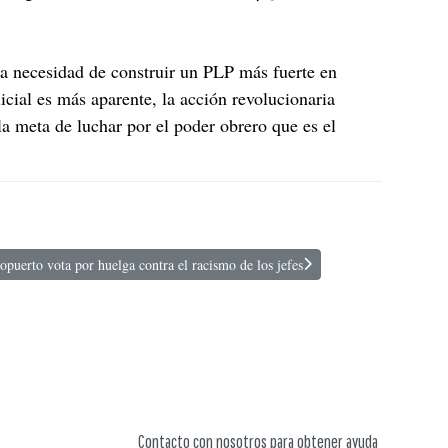
 necesidad de construir un PLP más fuerte en
icial es más aparente, la acción revolucionaria
la meta de luchar por el poder obrero que es el
ropuerto vota por huelga contra el racismo de los jefes
e limpieza en el aeropuerto vota por huelga contra el racismo de los jefes
Contacto con nosotros para obtener ayuda