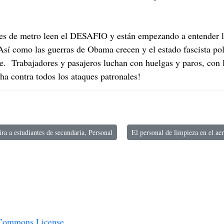
.
s de metro leen el DESAFIO y están empezando a entender la
Así como las guerras de Obama crecen y el estado fascista pol
nte. Trabajadores y pasajeros luchan con huelgas y paros, con 
a contra todos los ataques patronales!
ira a estudiantes de secundaria, Personal
El personal de limpieza en el ae
tí heroísmo inspira a estudiantes de secundaria, Personal
Artículo siguiente: El personal d
 Commons License
.