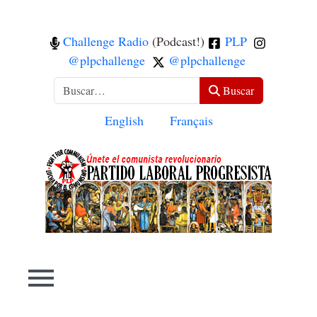
Challenge Radio
(Podcast!)
PLP
@plpchallenge
@plpchallenge
Buscar
Buscar
Seleccione su idioma
English
Français