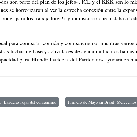
todos son parte del plan de los jefes». ICE y el KKK son lo mi
es se horrorizaron al ver la estrecha conexión entre la expan
oder para los trabajadores!» y un discurso que instaba a tod
local para compartir comida y compañerismo, mientras varios 
stras luchas de base y actividades de ayuda mutua nos han ayu
apacidad para difundir las ideas del Partido nos ayudará en nu
: Banderas rojas del comunismo
Primero de Mayo en Brasil: Merecemos 
de Mayo en México: Banderas rojas del comunismo
Artículo siguiente: Primero de Mayo en