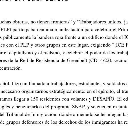
uchas obreras, no tienen fronteras” y “Trabajadores unidos, 
(PLP) participaban en una manifestación para celebrar el Pri
s públicamente la bandera roja frente a un edificio donde el 
nales con el PLP y otros grupos en este lugar, exigiendo 
r el capitalismo y el racismo, y celebrar el poder de los traba
ores de la Red de Resistencia de Greenbelt (CD, 4/22), vecin
centración.
añol, hizo un llamado a trabajadores, estudiantes y soldados a
ecesario organizarnos estratégicamente: en el ejército, el tra
ogramos llegar a 150 residentes con volantes y DESAFÍO. El ed
 inglés y beneficiarios del programa SNAP, y se encuentra jun
el Tribunal de Inmigración, donde a menudo se les niegan las 
de grupos defensores de los derechos de los inmigrantes ha re