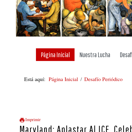
Página Inicial
Nuestra Lucha
Desaf
Está aquí:
Página Inicial
Desafío Periódico
Imprimir
Maryland: Aplastar Al ICE, Cele