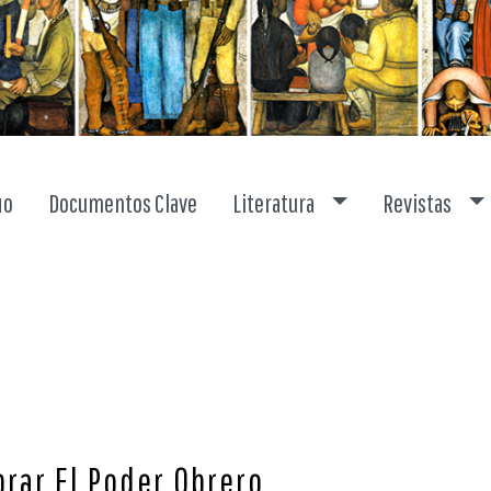
Toggle dropdown
To
io
Documentos Clave
Literatura
Revistas
brar El Poder Obrero