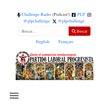
Challenge Radio
(Podcast!)
PLP
@plpchallenge
@plpchallenge
Buscar
Buscar
Seleccione su idioma
English
Français