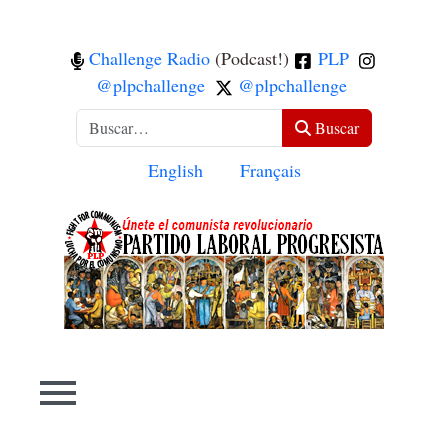
Challenge Radio
(Podcast!)
PLP
@plpchallenge
@plpchallenge
Buscar
Buscar
Seleccione su idioma
English
Français