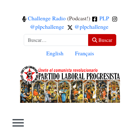
Challenge Radio
(Podcast!)
PLP
@plpchallenge
@plpchallenge
Buscar
Buscar
Seleccione su idioma
English
Français