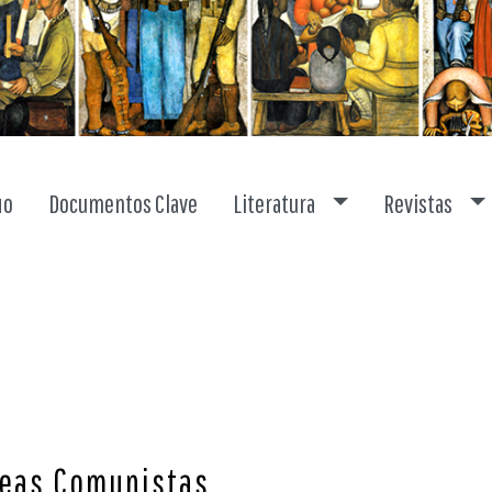
Toggle dropdown
To
io
Documentos Clave
Literatura
Revistas
deas Comunistas