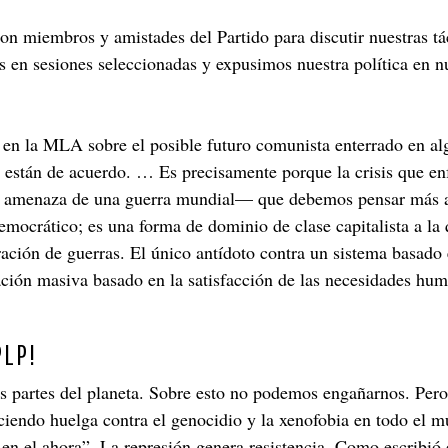
on miembros y amistades del Partido para discutir nuestras tá
 sesiones seleccionadas y expusimos nuestra política en nue
en la MLA sobre el posible futuro comunista enterrado en alg
 están de acuerdo. … Es precisamente porque la crisis que en
la amenaza de una guerra mundial— que debemos pensar más all
emocrático; es una forma de dominio de clase capitalista a la 
ración de guerras. El único antídoto contra un sistema basado
ipación masiva basado en la satisfacción de las necesidades h
PLP!
as partes del planeta. Sobre esto no podemos engañarnos. P
endo huelga contra el genocidio y la xenofobia en todo el mu
en el ahora”. La represión genera resistencia. Como escribió 