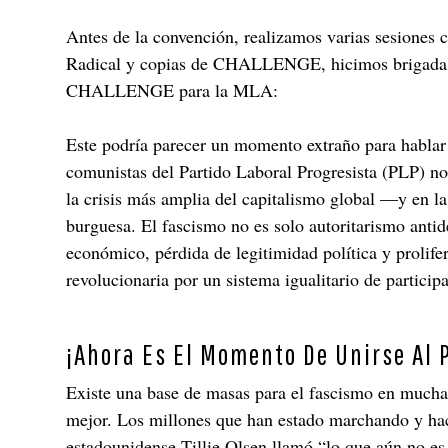
Antes de la convención, realizamos varias sesiones c
Radical y copias de CHALLENGE, hicimos brigadas en
CHALLENGE para la MLA:
Este podría parecer un momento extraño para hablar 
comunistas del Partido Laboral Progresista (PLP) no
la crisis más amplia del capitalismo global —y en 
burguesa. El fascismo no es solo autoritarismo antid
económico, pérdida de legitimidad política y prolife
revolucionaria por un sistema igualitario de partic
¡Ahora Es El Momento De Unirse Al 
Existe una base de masas para el fascismo en much
mejor. Los millones que han estado marchando y haci
estadounidense Tillie Olsen llamó “lo que aún no es 