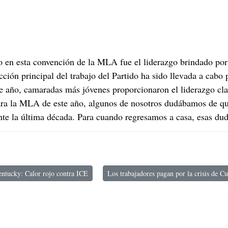
n
jo en esta convención de la MLA fue el liderazgo brindado po
cción principal del trabajo del Partido ha sido llevada a cabo
te año, camaradas más jóvenes proporcionaron el liderazgo cla
para la MLA de este año, algunos de nosotros dudábamos de q
nte la última década. Para cuando regresamos a casa, esas du
ntucky: Calor rojo contra ICE
Los trabajadores pagan por la crisis de C
ículo anterior: Kentucky: Calor rojo contra ICE
Artículo siguiente: Los trabajadores pagan