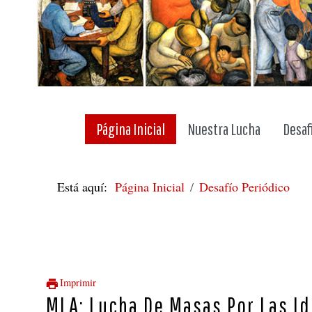
Página Inicial
Nuestra Lucha
Desaf
Está aquí:
Página Inicial
Desafío Periódico
Imprimir
MLA: Lucha De Masas Por Las I