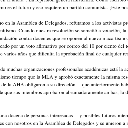
mo es el futuro y eso requiere un partido comunista. ¡Este po
o en la Asamblea de Delegados, refutamos a los activistas pro
tisemitismo. Cuando nuestra resolución se sometió a votación,
midación contra docentes que se oponen al nuevo macartismo. S
cado por un voto afirmativo por correo del 10 por ciento del
varios años que dificulta la aprobación final de cualquier re
 de muchas organizaciones profesionales académicas está la a
mismo tiempo que la MLA y aprobó exactamente la misma reso
 de la AHA obligaron a su dirección —que anteriormente hab
r de que sus miembros aprobaron abrumadoramente ambas, la d
una docena de personas interesadas —y posibles futuros mie
antes con nosotros en la Asamblea de Delegados y se unieron a