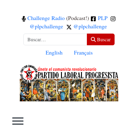
Challenge Radio
(Podcast!)
PLP
@plpchallenge
@plpchallenge
Buscar
Buscar
Seleccione su idioma
English
Français