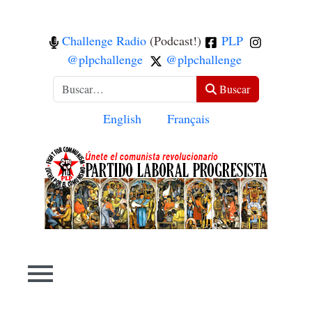
Challenge Radio
(Podcast!)
PLP
@plpchallenge
@plpchallenge
Buscar
Buscar
Seleccione su idioma
English
Français