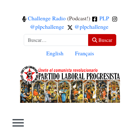
Challenge Radio
(Podcast!)
PLP
@plpchallenge
@plpchallenge
Buscar
Buscar
Seleccione su idioma
English
Français