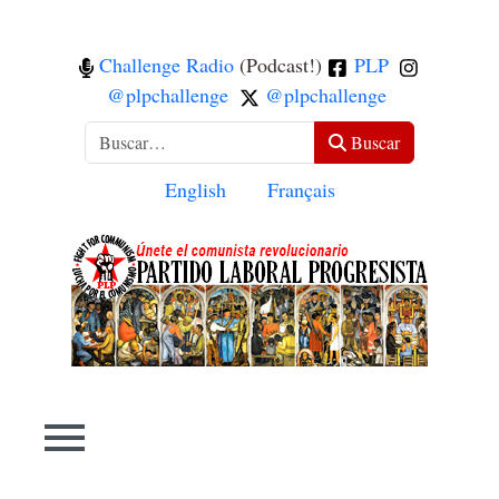
Challenge Radio
(Podcast!)
PLP
@plpchallenge
@plpchallenge
Buscar
Buscar
Seleccione su idioma
English
Français