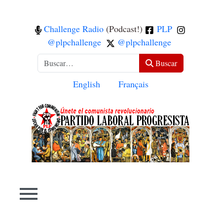
Challenge Radio
(Podcast!)
PLP
@plpchallenge
@plpchallenge
Buscar
Buscar
Seleccione su idioma
English
Français