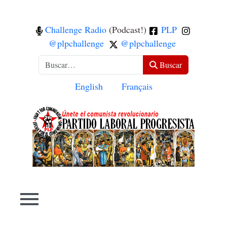
Challenge Radio
(Podcast!)
PLP
@plpchallenge
@plpchallenge
Buscar
Buscar
Seleccione su idioma
English
Français