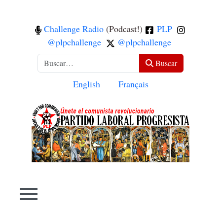
Challenge Radio
(Podcast!)
PLP
@plpchallenge
@plpchallenge
Buscar
Buscar
Seleccione su idioma
English
Français