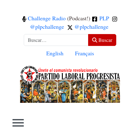
Challenge Radio
(Podcast!)
PLP
@plpchallenge
@plpchallenge
Buscar
Buscar
Seleccione su idioma
English
Français