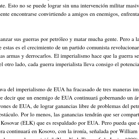
nte. Esto no se puede lograr sin una intervención militar mas
nte encontrarse convirtiendo a amigos en enemigos, enfrentan
nzar sus guerras por petróleo y matar mucha gente. Pero a la 
e estas es el crecimiento de un partido comunista revoluciona
las armas y derrocarlos. El imperialismo hace que la guerra se
 el otro lado, cada guerra imperialista lleva consigo el poten
lava del imperialismo de EUA ha fracasado de tres maneras imp
re decir que un enemigo de EUA continuará gobernando un área
rones de EUA, de lograr ganancias libre de problemas del petr
stáculo. Por lo menos, las ganancias tendrán que ser compart
n Kosovar (ELK) que es respaldado por EUA. Pero pueda que es
lera continuará en Kosovo, con la ironía, señalada por Willia