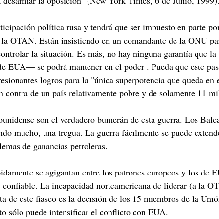
 desarmar la oposición" (New York Times, 6 de Junio, 1999)
rticipación política rusa y tendrá que ser impuesto en parte p
 la OTAN. Están insistiendo en un comandante de la ONU para
ntrolar la situación. Es más, no hay ninguna garantía que la
s de EUA— se podrá mantener en el poder . Pueda que este pa
sionantes logros para la "única superpotencia que queda en
 contra de un país relativamente pobre y de solamente 11 mil
adounidense son el verdadero bumerán de esta guerra. Los Balc
cuando mucho, una tregua. La guerra fácilmente se puede extend
lemas de ganancias petroleras.
ápidamente se agigantan entre los patrones europeos y los de
onfiable. La incapacidad norteamericana de liderar (a la OTA
a de este fiasco es la decisión de los 15 miembros de la Uni
o sólo puede intensificar el conflicto con EUA.