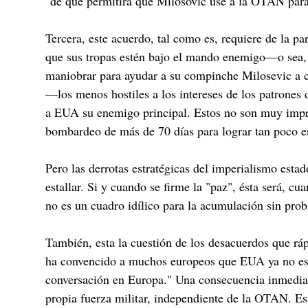
"de que permitirá que Milosovic use a la OTAN para
Tercera, este acuerdo, tal como es, requiere de la pa
que sus tropas estén bajo el mando enemigo—o sea,
maniobrar para ayudar a su compinche Milosevic a co
—los menos hostiles a los intereses de los patrone
a EUA su enemigo principal. Estos no son muy impre
bombardeo de más de 70 días para lograr tan poco en
Pero las derrotas estratégicas del imperialismo est
estallar. Si y cuando se firme la "paz", ésta será, 
no es un cuadro idílico para la acumulación sin prob
También, esta la cuestión de los desacuerdos que r
ha convencido a muchos europeos que EUA ya no es c
conversación en Europa." Una consecuencia inmediat
propia fuerza militar, independiente de la OTAN. Est