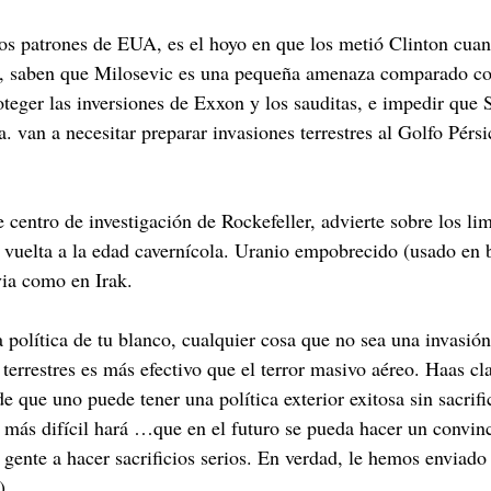
los patrones de EUA, es el hoyo en que los metió Clinton cuan
er, saben que Milosevic es una pequeña amenaza comparado co
oteger las inversiones de Exxon y los sauditas, e impedir que
a. van a necesitar preparar invasiones terrestres al Golfo Pé
centro de investigación de Rockefeller, advierte sobre los lim
vuelta a la edad cavernícola. Uranio empobrecido (usado en 
via como en Irak.
za política de tu blanco, cualquier cosa que no sea una invas
terrestres es más efectivo que el terror masivo aéreo. Haas cl
…de que uno puede tener una política exterior exitosa sin sacr
, más difícil hará …que en el futuro se pueda hacer un convin
a gente a hacer sacrificios serios. En verdad, le hemos envia
).