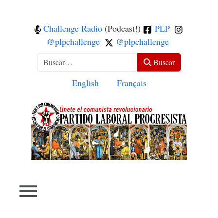
Challenge Radio
(Podcast!)
PLP
@plpchallenge
@plpchallenge
Buscar
Buscar
Seleccione su idioma
English
Français