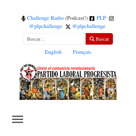
Challenge Radio
(Podcast!)
PLP
@plpchallenge
@plpchallenge
Buscar
Buscar
Seleccione su idioma
English
Français