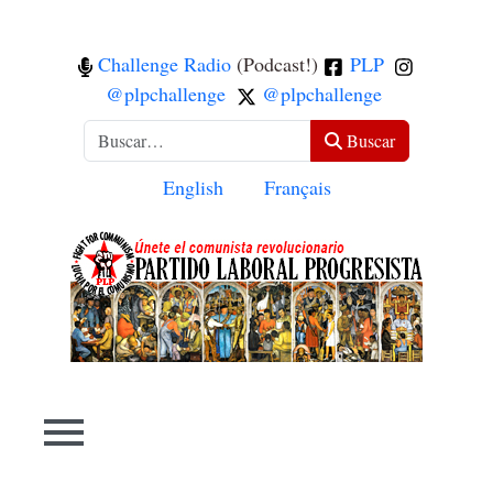
Challenge Radio
(Podcast!)
PLP
@plpchallenge
@plpchallenge
Buscar
Buscar
Seleccione su idioma
English
Français